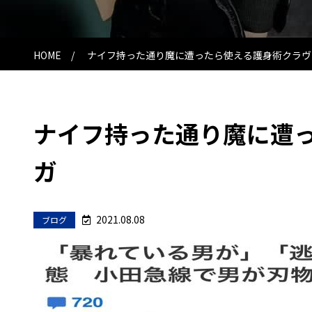
HOME
ナイフ持った通り魔に遭ったら使える護身術クラヴ
ナイフ持った通り魔に遭
ガ
ブ
2021.08.08
ブログ
ロ
投
グ
稿
日