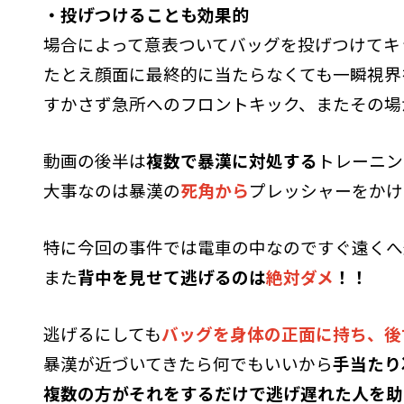
・投げつけることも効果的
場合によって意表ついてバッグを投げつけてキ
たとえ顔面に最終的に当たらなくても一瞬視界
すかさず急所へのフロントキック、またその場
動画の後半は
複数で暴漢に対処する
トレーニン
大事なのは暴漢の
死角から
プレッシャーをかけ
特に今回の事件では電車の中なのですぐ遠くへ
また
背中を見せて逃げるのは
絶対ダメ
！！
逃げるにしても
バッグを身体の正面に持ち、後
暴漢が近づいてきたら何でもいいから
手当たり
複数の方がそれをするだけで逃げ遅れた人を助